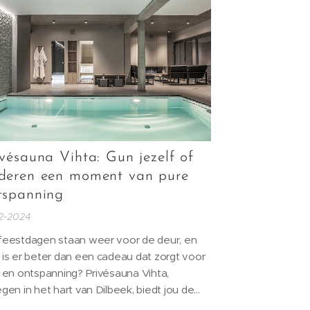
...
ivésauna Vihta: Gun jezelf of
deren een moment van pure
tspanning
12-2024
feestdagen staan weer voor de deur, en
 is er beter dan een cadeau dat zorgt voor
t en ontspanning? Privésauna Vihta,
gen in het hart van Dilbeek, biedt jou de
s om jezelf of je geliefden een uniek