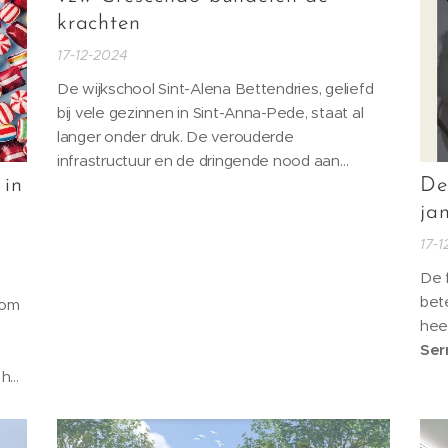
krachten
17-12-2024
De wijkschool Sint-Alena Bettendries, geliefd
bij vele gezinnen in Sint-Anna-Pede, staat al
langer onder druk. De verouderde
infrastructuur en de dringende nood aan
uitbreiding zorgden de afgelopen jaren voor
 in
De
heel wat uitdagingen. Ondanks goede intenties
ja
kreeg het schoolbestuur,
vzw Crescendo
, te
17-
maken met buurtprotest tegen zowel tijdelijke...
De 
bet
 om
hee
Ser
fee
 het
pra
 je
Van
5 ja