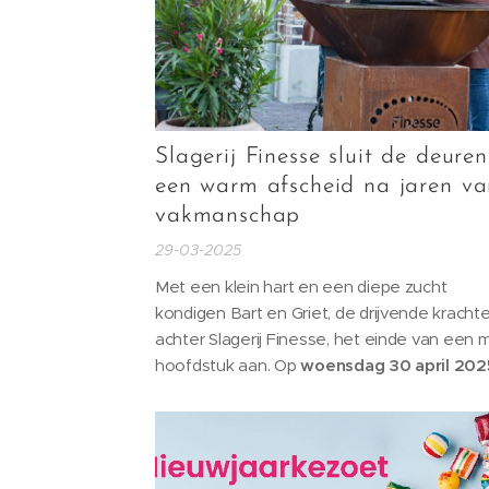
Slagerij Finesse sluit de deuren
een warm afscheid na jaren va
vakmanschap
29-03-2025
Met een klein hart en een diepe zucht
kondigen Bart en Griet, de drijvende kracht
achter Slagerij Finesse, het einde van een 
hoofdstuk aan. Op
woensdag 30 april 202
zal de vertrouwde winkel in kwaliteitsvlees
culinaire specialiteiten definitief sluiten.