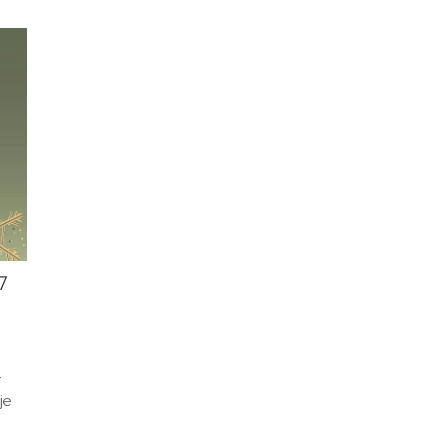
ent
een vervolg na het succes van vorig seizoen.
e
Met steun van minister van Vlaamse Rand Ben
en!
Weyts en lokale schoolkinderen werden de
eerste bomen van het plantseizoen...
7
-
je