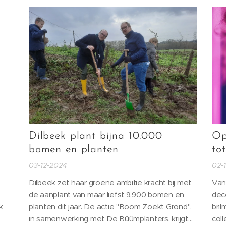
de
speelbossen: deze initiatieven maken van
wel
Dilbeek een plek waar iedereen graag...
Dilbeek plant bijna 10.000
Op
bomen en planten
to
03-12-2024
02-
n
Dilbeek zet haar groene ambitie kracht bij met
Van
de aanplant van maar liefst 9.900 bomen en
dec
k
planten dit jaar. De actie "Boom Zoekt Grond",
bri
in samenwerking met De Bûûmplanters, krijgt
coll