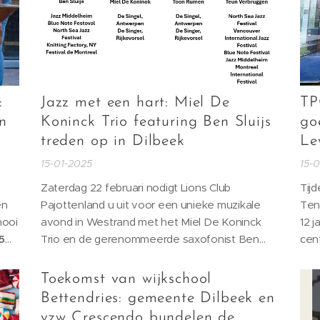
:
Jazz met een hart: Miel De
TP
n
Koninck Trio featuring Ben Sluijs
go
treden op in Dilbeek
Le
15-01-2025
15-
Zaterdag 22 februari nodigt Lions Club
Tijd
en
Pajottenland u uit voor een unieke muzikale
Ten
mooi
avond in Westrand met het Miel De Koninck
12 j
5
Trio en de gerenommeerde saxofonist Ben
cent
 en
Sluijs. Het concert vindt plaats ten voordele van
ove
verschillende sociale projecten en belooft een
aan 
Toekomst van wijkschool
onvergetelijke ervaring te worden voor elke
zic
Bettendries: gemeente Dilbeek en
jazzliefhebber.
jon
vzw Crescendo bundelen de