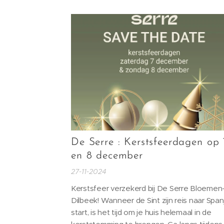
optimaliseren? Dan is dit het perfecte mom
om langs te komen. Ontdek onze exclusiev
promoties en verwen jezelf deze feestdag
De Serre : Kerstsfeerdagen op 
en 8 december
27-11-2024
Kerstsfeer verzekerd bij De Serre Bloemen
Dilbeek! Wanneer de Sint zijn reis naar Span
start, is het tijd om je huis helemaal in de