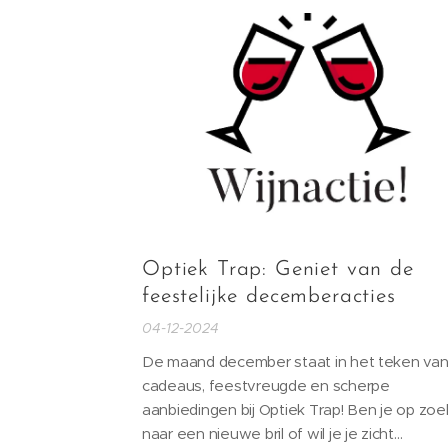
winterweer. De definitieve afwerking met 
toplaag asfalt staat gepland voor
eind
februari/begin...
Optiek Trap: Geniet van de
feestelijke decemberacties
04-12-2024
De maand december staat in het teken va
cadeaus, feestvreugde en scherpe
aanbiedingen bij Optiek Trap! Ben je op zoe
naar een nieuwe bril of wil je je zicht