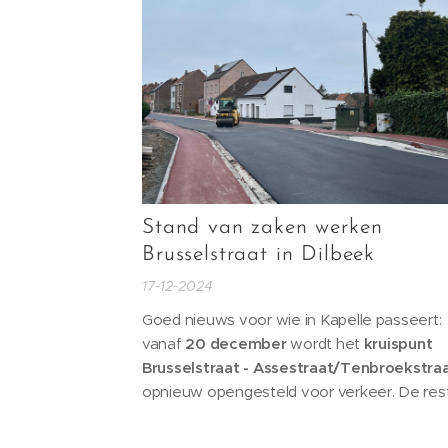
Stand van zaken werken
Brusselstraat in Dilbeek
17-12-2024
Goed nieuws voor wie in Kapelle passeert:
vanaf
20 december
wordt het
kruispunt
Brusselstraat - Assestraat/Tenbroekstra
opnieuw opengesteld voor verkeer. De res
van de werken aan de Brusselstraat wordt
voorlopig uitgesteld door het koude en nat