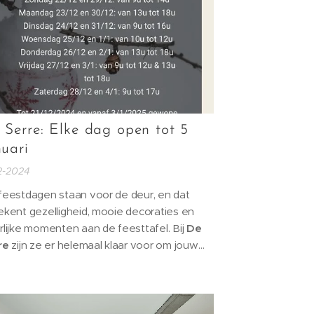
 Serre: Elke dag open tot 5
nuari
12-2024
feestdagen staan voor de deur, en dat
ekent gezelligheid, mooie decoraties en
rlijke momenten aan de feesttafel. Bij
De
re
zijn ze er helemaal klaar voor om jouw
stdagen extra sfeervol te maken met
chtige kerststukken en verse bloemen.
af vandaag is De Serre
élke dag open tot
nuari
! Zo kan je op elk moment terecht