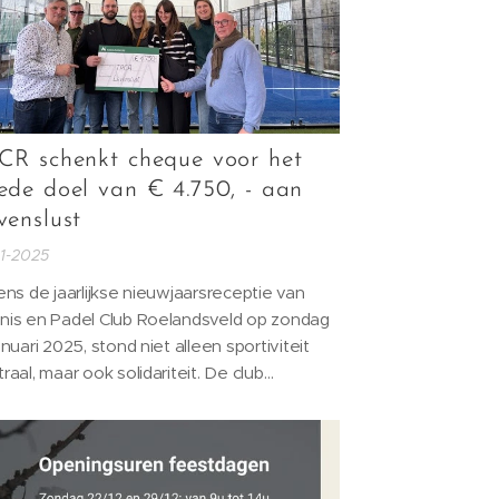
CR schenkt cheque voor het
ede doel van € 4.750, - aan
venslust
01-2025
ens de jaarlijkse nieuwjaarsreceptie van
nis en Padel Club Roelandsveld op zondag
anuari 2025, stond niet alleen sportiviteit
raal, maar ook solidariteit. De club
rhandigde een indrukwekkende cheque
Stichting Levenslust, een organisatie die
h inzet voor het welzijn van kwetsbare
geren.