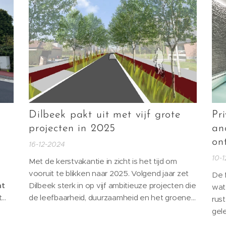
voor
Dilbeek pakt uit met vijf grote
Pr
projecten in 2025
an
on
16-12-2024
10-
Met de kerstvakantie in zicht is het tijd om
vooruit te blikken naar 2025. Volgend jaar zet
De 
at
Dilbeek sterk in op vijf ambitieuze projecten die
wat
t
de leefbaarheid, duurzaamheid en het groene
rus
karakter van de gemeente verder versterken.
gele
te
Van vernieuwde straten tot avontuurlijke
kan